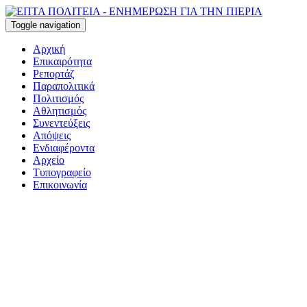
Toggle navigation
Αρχική
Επικαιρότητα
Ρεπορτάζ
Παραπολιτικά
Πολιτισμός
Αθλητισμός
Συνεντεύξεις
Απόψεις
Ενδιαφέροντα
Αρχείο
Τυπογραφείο
Επικοινωνία