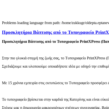
Problems loading language from path: /home/zukkugr/oldepta.eptan
Προσκλητήρια Βάπτισης από το Τυπογραφείο PrintXP
Προσκλητήρια Βάπτισης από το Τυπογραφείο PrintXPress (Πα
Στην πιο γλυκιά στιγμή της ζωής σας, το Τυπογραφείο PrintXPress 
Σχεδιάζουμε και υλοποιούμε οποιαδήποτε ιδέα με οδηγό την επιθυμί
Με 15 χρόνια εμπειρία στις εκτυπώσεις το Τυπογραφείο προσφέρει 
Το τυπογραφείο βρίσκεται στην καρδιά της Κατερίνης και είναι εύκ
Στόχος μας η δημιουργία μακροχρόνιων σχέσεων συνεργασίας. Βρίσκο