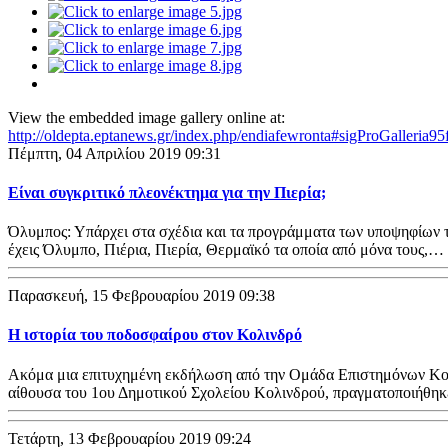
View the embedded image gallery online at:
http://oldepta.eptanews.gr/index.php/endiafewronta#sigProGalleria9
Πέμπτη, 04 Απριλίου 2019 09:31
Είναι συγκριτικό πλεονέκτημα για την Πιερία;
Όλυμπος: Υπάρχει στα σχέδια και τα προγράμματα των υποψηφίων τ
έχεις Όλυμπο, Πιέρια, Πιερία, Θερμαϊκό τα οποία από μόνα τους,…
Παρασκευή, 15 Φεβρουαρίου 2019 09:38
Η ιστορία του ποδοσφαίρου στον Κολινδρό
Ακόμα μια επιτυχημένη εκδήλωση από την Ομάδα Επιστημόνων Κολιν
αίθουσα του 1ου Δημοτικού Σχολείου Κολινδρού, πραγματοποιήθη
Τετάρτη, 13 Φεβρουαρίου 2019 09:24