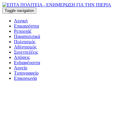
Toggle navigation
Αρχική
Επικαιρότητα
Ρεπορτάζ
Παραπολιτικά
Πολιτισμός
Αθλητισμός
Συνεντεύξεις
Απόψεις
Ενδιαφέροντα
Αρχείο
Τυπογραφείο
Επικοινωνία