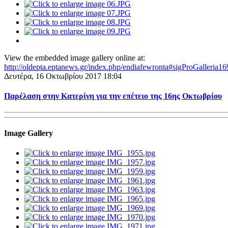
View the embedded image gallery online at:
http://oldepta.eptanews.gr/index.php/endiafewronta#sigProGalleria1
Δευτέρα, 16 Οκτωβρίου 2017 18:04
Παρέλαση στην Κατερίνη για την επέτειο της 16ης Οκτωβρίου
Image Gallery