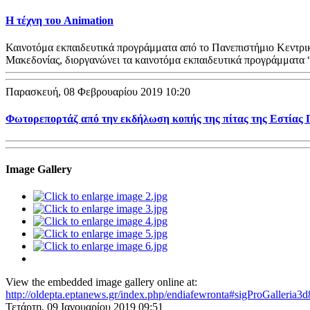
Η τέχνη του Animation
Καινοτόμα εκπαιδευτικά προγράμματα από το Πανεπιστήμιο Κεντρ
Μακεδονίας, διοργανώνει τα καινοτόμα εκπαιδευτικά προγράμματα
Παρασκευή, 08 Φεβρουαρίου 2019 10:20
Φωτορεπορτάζ από την εκδήλωση κοπής της πίτας της Εστίας
Image Gallery
View the embedded image gallery online at:
http://oldepta.eptanews.gr/index.php/endiafewronta#sigProGalleria3
Τετάρτη, 09 Ιανουαρίου 2019 09:51