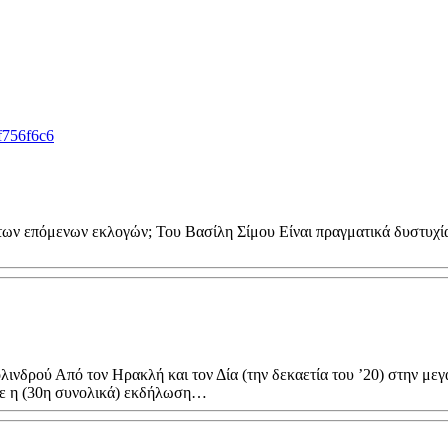
5f756f6c6
ων επόμενων εκλογών; Του Βασίλη Σίμου Είναι πραγματικά δυστυχία 
δρού Από τον Ηρακλή και τον Δία (την δεκαετία του ’20) στην μεγ
κε η (30η συνολικά) εκδήλωση…