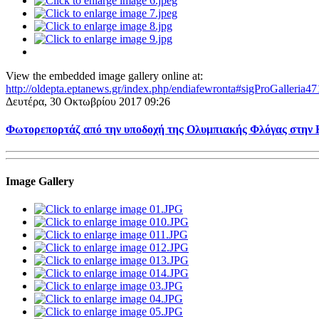
View the embedded image gallery online at:
http://oldepta.eptanews.gr/index.php/endiafewronta#sigProGalleria4
Δευτέρα, 30 Οκτωβρίου 2017 09:26
Φωτορεπορτάζ από την υποδοχή της Ολυμπιακής Φλόγας στην 
Image Gallery