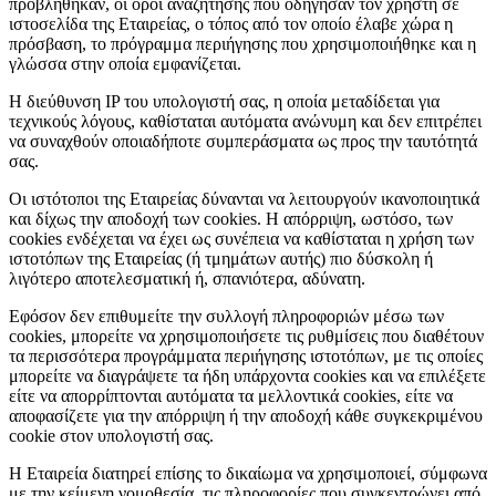
προβλήθηκαν, οι όροι αναζήτησης που οδήγησαν τον χρήστη σε
ιστοσελίδα της Εταιρείας, ο τόπος από τον οποίο έλαβε χώρα η
πρόσβαση, το πρόγραμμα περιήγησης που χρησιμοποιήθηκε και η
γλώσσα στην οποία εμφανίζεται.
Η διεύθυνση IP του υπολογιστή σας, η οποία μεταδίδεται για
τεχνικούς λόγους, καθίσταται αυτόματα ανώνυμη και δεν επιτρέπει
να συναχθούν οποιαδήποτε συμπεράσματα ως προς την ταυτότητά
σας.
Οι ιστότοποι της Εταιρείας δύνανται να λειτουργούν ικανοποιητικά
και δίχως την αποδοχή των cookies. Η απόρριψη, ωστόσο, των
cookies ενδέχεται να έχει ως συνέπεια να καθίσταται η χρήση των
ιστοτόπων της Εταιρείας (ή τμημάτων αυτής) πιο δύσκολη ή
λιγότερο αποτελεσματική ή, σπανιότερα, αδύνατη.
Εφόσον δεν επιθυμείτε την συλλογή πληροφοριών μέσω των
cookies, μπορείτε να χρησιμοποιήσετε τις ρυθμίσεις που διαθέτουν
τα περισσότερα προγράμματα περιήγησης ιστοτόπων, με τις οποίες
μπορείτε να διαγράψετε τα ήδη υπάρχοντα cookies και να επιλέξετε
είτε να απορρίπτονται αυτόματα τα μελλοντικά cookies, είτε να
αποφασίζετε για την απόρριψη ή την αποδοχή κάθε συγκεκριμένου
cookie στον υπολογιστή σας.
Η Εταιρεία διατηρεί επίσης το δικαίωμα να χρησιμοποιεί, σύμφωνα
με την κείμενη νομοθεσία, τις πληροφορίες που συγκεντρώνει από