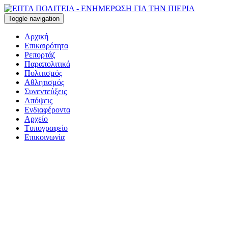
Toggle navigation
Αρχική
Επικαιρότητα
Ρεπορτάζ
Παραπολιτικά
Πολιτισμός
Αθλητισμός
Συνεντεύξεις
Απόψεις
Ενδιαφέροντα
Αρχείο
Τυπογραφείο
Επικοινωνία