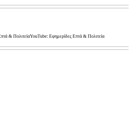
 Επτά & ΠολιτείαYouTube: Εφημερίδες Επτά & Πολιτεία