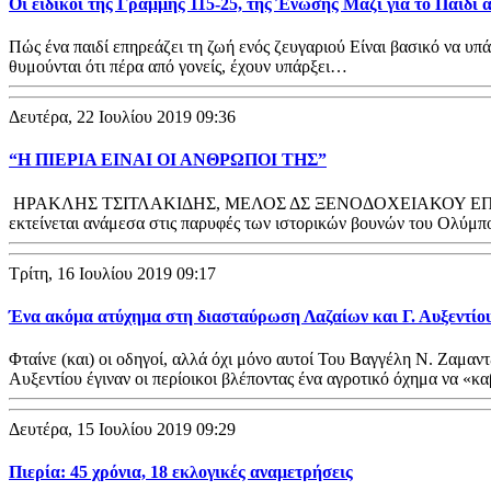
Οι ειδικοί της Γραμμής 115-25, της Ένωσης Μαζί για το Παιδί 
Πώς ένα παιδί επηρεάζει τη ζωή ενός ζευγαριού Είναι βασικό να υπ
θυμούνται ότι πέρα από γονείς, έχουν υπάρξει…
Δευτέρα, 22 Ιουλίου 2019 09:36
“Η ΠΙΕΡΙΑ ΕΙΝΑΙ ΟΙ ΑΝΘΡΩΠΟΙ ΤΗΣ”
ΗΡΑΚΛΗΣ ΤΣΙΤΛΑΚΙΔΗΣ, ΜΕΛΟΣ ΔΣ ΞΕΝΟΔΟΧΕΙΑΚΟΥ ΕΠΙΜΕΛΗΤΗΡΙ
εκτείνεται ανάμεσα στις παρυφές των ιστορικών βουνών του Ολύμπ
Τρίτη, 16 Ιουλίου 2019 09:17
Ένα ακόμα ατύχημα στη διασταύρωση Λαζαίων και Γ. Αυξεντίο
Φταίνε (και) οι οδηγοί, αλλά όχι μόνο αυτοί Του Βαγγέλη Ν. Ζαμα
Αυξεντίου έγιναν οι περίοικοι βλέποντας ένα αγροτικό όχημα να «
Δευτέρα, 15 Ιουλίου 2019 09:29
Πιερία: 45 χρόνια, 18 εκλογικές αναμετρήσεις