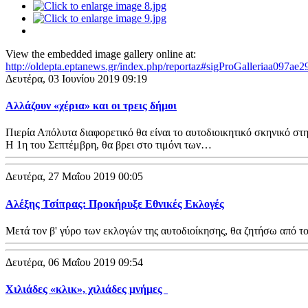
View the embedded image gallery online at:
http://oldepta.eptanews.gr/index.php/reportaz#sigProGalleriaa097ae2
Δευτέρα, 03 Ιουνίου 2019 09:19
Αλλάζουν «χέρια» και οι τρεις δήμοι
Πιερία Απόλυτα διαφορετικό θα είναι το αυτοδιοικητικό σκηνικό σ
Η 1η του Σεπτέμβρη, θα βρει στο τιμόνι των…
Δευτέρα, 27 Μαΐου 2019 00:05
Αλέξης Τσίπρας: Προκήρυξε Εθνικές Εκλογές
Μετά τον β' γύρο των εκλογών της αυτοδιοίκησης, θα ζητήσω από τ
Δευτέρα, 06 Μαΐου 2019 09:54
Χιλιάδες «κλικ», χιλιάδες μνήμες