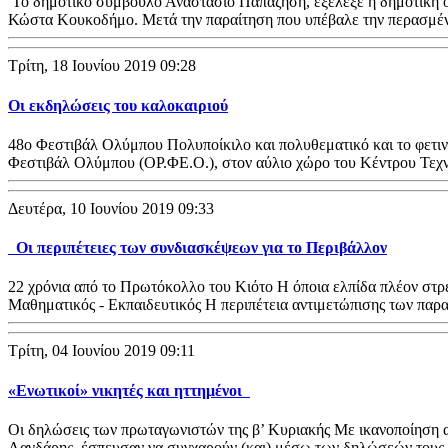
Το δημοτικό σύμβουλο Αναστάσιο Παπαζήση, εξέλεξε η δημοτική ο
Κώστα Κουκοδήμο. Μετά την παραίτηση που υπέβαλε την περασμ
Τρίτη, 18 Ιουνίου 2019 09:28
Οι εκδηλώσεις του καλοκαιριού
48ο Φεστιβάλ Ολύμπου Πολυποίκιλο και πολυθεματικό και το φετ
Φεστιβάλ Ολύμπου (ΟΡ.ΦΕ.Ο.), στον αύλιο χώρο του Κέντρου Τεχ
Δευτέρα, 10 Ιουνίου 2019 09:33
Οι περιπέτειες των συνδιασκέψεων για το Περιβάλλον
22 χρόνια από το Πρωτόκολλο του Κιότο Η όποια ελπίδα πλέον στρ
Μαθηματικός - Εκπαιδευτικός Η περιπέτεια αντιμετώπισης των παρ
Τρίτη, 04 Ιουνίου 2019 09:11
«Ενωτικοί» νικητές και ηττημένοι
Οι δηλώσεις των πρωταγωνιστών της β’ Κυριακής Με ικανοποίηση απ
Λαγδάρης, έσπευσαν να συγχαρούν (και) μέσω των δηλώσεών τους