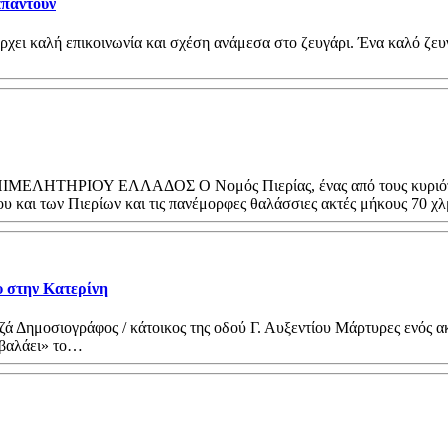
απαντούν
άρχει καλή επικοινωνία και σχέση ανάμεσα στο ζευγάρι. Ένα καλό ζευγ
ΟΥ ΕΛΛΑΔΟΣ Ο Νομός Πιερίας, ένας από τους κυριότερους το
ου και των Πιερίων και τις πανέμορφες θαλάσσιες ακτές μήκους 70 χ
υ στην Κατερίνη
ντζά Δημοσιογράφος / κάτοικος της οδού Γ. Αυξεντίου Μάρτυρες ενός
καβαλάει» το…