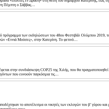
μάδα «Πολίτες εν Δράση» στη θέση του δημάρχου Κατερίνης, έως τη
ένη Πέμπτη ο Σάββας…
ινό πρόγραμμα των εκδηλώσεων του 48ου Φεστιβάλ Ολύμπου 2019, τ
νών «Εννιά Μούσες», στην Κατερίνη. Το φετινό…
έφεται στην συνδιάσκεψη COP25 της Χιλής, που θα πραγματοποιηθεί
αγόντων που ευνοούν παγκόσμια τις…
οδέχτηκαν το αποτέλεσμα οι νικητές των εκλογών του β’ γύρου και 
 αντιπάλους τους,…