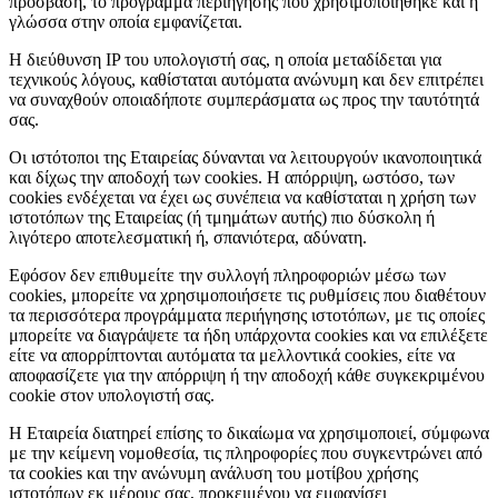
πρόσβαση, το πρόγραμμα περιήγησης που χρησιμοποιήθηκε και η
γλώσσα στην οποία εμφανίζεται.
Η διεύθυνση IP του υπολογιστή σας, η οποία μεταδίδεται για
τεχνικούς λόγους, καθίσταται αυτόματα ανώνυμη και δεν επιτρέπει
να συναχθούν οποιαδήποτε συμπεράσματα ως προς την ταυτότητά
σας.
Οι ιστότοποι της Εταιρείας δύνανται να λειτουργούν ικανοποιητικά
και δίχως την αποδοχή των cookies. Η απόρριψη, ωστόσο, των
cookies ενδέχεται να έχει ως συνέπεια να καθίσταται η χρήση των
ιστοτόπων της Εταιρείας (ή τμημάτων αυτής) πιο δύσκολη ή
λιγότερο αποτελεσματική ή, σπανιότερα, αδύνατη.
Εφόσον δεν επιθυμείτε την συλλογή πληροφοριών μέσω των
cookies, μπορείτε να χρησιμοποιήσετε τις ρυθμίσεις που διαθέτουν
τα περισσότερα προγράμματα περιήγησης ιστοτόπων, με τις οποίες
μπορείτε να διαγράψετε τα ήδη υπάρχοντα cookies και να επιλέξετε
είτε να απορρίπτονται αυτόματα τα μελλοντικά cookies, είτε να
αποφασίζετε για την απόρριψη ή την αποδοχή κάθε συγκεκριμένου
cookie στον υπολογιστή σας.
Η Εταιρεία διατηρεί επίσης το δικαίωμα να χρησιμοποιεί, σύμφωνα
με την κείμενη νομοθεσία, τις πληροφορίες που συγκεντρώνει από
τα cookies και την ανώνυμη ανάλυση του μοτίβου χρήσης
ιστοτόπων εκ μέρους σας, προκειμένου να εμφανίσει