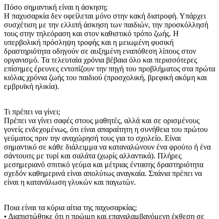
Πόσο σημαντική είναι η άσκηση;
Η παχυσαρκία δεν οφείλεται μόνο στην κακή διατροφή. Υπάρχει
συσχέτιση με την ελλιπή άσκηση των παιδιών, την προσκόλλησή
τους στην τηλεόραση και στον καθιστικό τρόπο ζωής. Η
υπερβολική πρόσληψη τροφής και η μειωμένη φυσική
δραστηριότητα οδηγούν σε αυξημένη εναπόθεση λίπους στον
οργανισμό. Τα τελευταία χρόνια βέβαια όλο και περισσότερες
επίσημες έρευνες εντοπίζουν την πηγή του προβλήματος στα πρώτα
κιόλας χρόνια ζωής του παιδιού (προσχολική, βρεφική ακόμη και
εμβρυϊκή ηλικία).
Τι πρέπει να γίνει;
Πρέπει να γίνει σαφές στους μαθητές, αλλά και σε ορισμένους
γονείς ενδεχομένως, ότι είναι απαραίτητη η συνήθεια του πρώτου
γεύματος πριν την αναχώρησή τους για το σχολείο. Είναι
σημαντικό σε κάθε διάλειμμα να καταναλώνουν ένα φρούτο ή ένα
σάντουιτς με τυρί και σαλάτα (χωρίς αλλαντικά). Πλήρες
μεσημεριανό σπιτικό γεύμα και μέτριας έντασης δραστηριότητα
σχεδόν καθημερινά είναι απολύτως αναγκαία. Σπάνια πρέπει να
είναι η κατανάλωση γλυκών και παγωτών.
Ποια είναι τα κύρια αίτια της παχυσαρκίας;
• Διαπιστώθηκε ότι η πρώιμη και επαναλαμβανόμενη έκθεση σε