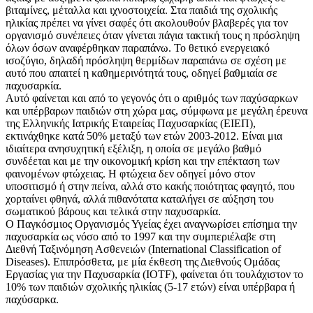
βιταμίνες, μέταλλα και ιχνοστοιχεία. Στα παιδιά της σχολικής
ηλικίας πρέπει να γίνει σαφές ότι ακολουθούν βλαβερές για τον
οργανισμό συνέπειες όταν γίνεται πάγια τακτική τους η πρόσληψη
όλων όσων αναφέρθηκαν παραπάνω. Το θετικό ενεργειακό
ισοζύγιο, δηλαδή πρόσληψη θερμίδων παραπάνω σε σχέση με
αυτό που απαιτεί η καθημερινότητά τους, οδηγεί βαθμιαία σε
παχυσαρκία.
Αυτό φαίνεται και από το γεγονός ότι ο αριθμός των παχύσαρκων
και υπέρβαρων παιδιών στη χώρα μας, σύμφωνα με μεγάλη έρευνα
της Ελληνικής Ιατρικής Εταιρείας Παχυσαρκίας (ΕΙΕΠ),
εκτινάχθηκε κατά 50% μεταξύ των ετών 2003-2012. Είναι μια
ιδιαίτερα ανησυχητική εξέλιξη, η οποία σε μεγάλο βαθμό
συνδέεται και με την οικονομική κρίση και την επέκταση των
φαινομένων φτώχειας. Η φτώχεια δεν οδηγεί μόνο στον
υποσιτισμό ή στην πείνα, αλλά στο κακής ποιότητας φαγητό, που
χορταίνει φθηνά, αλλά πιθανότατα καταλήγει σε αύξηση του
σωματικού βάρους και τελικά στην παχυσαρκία.
Ο Παγκόσμιος Οργανισμός Υγείας έχει αναγνωρίσει επίσημα την
παχυσαρκία ως νόσο από το 1997 και την συμπεριέλαβε στη
Διεθνή Ταξινόμηση Ασθενειών (International Classification of
Diseases). Επιπρόσθετα, με μία έκθεση της Διεθνούς Ομάδας
Εργασίας για την Παχυσαρκία (IOTF), φαίνεται ότι τουλάχιστον το
10% των παιδιών σχολικής ηλικίας (5-17 ετών) είναι υπέρβαρα ή
παχύσαρκα.