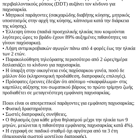
περιβαλλοντικούς ρύπους (DDT) αυξάνει τον κίνδυνο για
παχυσαρκία.
• Μητρικοί παράγοντες (σακχαρώδης διαβήτης κύησης, μητρικός
υποσιτισμός στην αρχή της κύησης, κάπνισμα κατά την διάρκεια
της κύησης).
• Έλλειψη ύπνου (παιδιά προσχολικής ηλικίας που κοιμούνται
λιγότερες ώρες το βράδυ έχουν 89% αυξημένες πιθανότητες να
γίνουν παχύσαρκα).
• Λήψη αντιμικροβιακών αγωγών πάνω από 4 φορές έως την ηλικία
των 2 ετών.
• Παρακολούθηση τηλεόρασης περισσότερο από 2 ώρες/ημέρα
διπλασιάζει το κίνδυνο για παχυσαρκία.
• Η ύπαρξη στην οικογένεια ενός παχύσαρκου γονέα, ποσό δε
μάλλον δύο (κληρονομική προδιάθεση, διατροφικές επιλογές).
• Πρόσφατες έρευνες έδειξαν ότι απότομο «σκαρφάλωμα» στις
καμπύλες αύξησης του σωματικού βάρους το πρώτο τρίμηνο ζωής
προδιαθέτει σε μεταγενέστερη εμφάνιση παχυσαρκίας.
Ποιοι είναι οι αποτρεπτικοί παράγοντες για εμφάνιση παχυσαρκίας;
• Φυσική δραστηριότητα.
• Σωστές διατροφικές συνήθειες.
• Ο θηλασμός (για κάθε μήνα θηλασμού μέχρι την ηλικία των 9
μηνών, μειώνεται η πιθανότητα εμφάνισης παχυσαρκίας κατά 4%).
• Η εγγραφή σε παιδικό σταθμό όχι αργότερα από τα 3 έτη
(δημιουργία σωστού μοντέλου διατροφής).