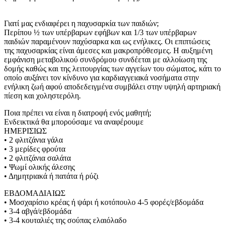
Γιατί μας ενδιαφέρει η παχυσαρκία των παιδιών;
Περίπου ½ των υπέρβαρων εφήβων και 1/3 των υπέρβαρων
παιδιών παραμένουν παχύσαρκα και ως ενήλικες. Οι επιπτώσεις
της παχυσαρκίας είναι άμεσες και μακροπρόθεσμες. Η αυξημένη
εμφάνιση μεταβολικού συνδρόμου συνδέεται με αλλοίωση της
δομής καθώς και της λειτουργίας των αγγείων του σώματος, κάτι το
οποίο αυξάνει τον κίνδυνο για καρδιαγγειακά νοσήματα στην
ενήλικη ζωή αφού αποδεδειγμένα συμβάλει στην υψηλή αρτηριακή
πίεση και χοληστερόλη.
Ποια πρέπει να είναι η διατροφή ενός μαθητή;
Ενδεικτικά θα μπορούσαμε να αναφέρουμε
ΗΜΕΡΙΣΙΩΣ
• 2 φλιτζάνια γάλα
• 3 μερίδες φρούτα
• 2 φλιτζάνια σαλάτα
• Ψωμί ολικής άλεσης
• Δημητριακά ή πατάτα ή ρύζι
ΕΒΔΟΜΑΔΙΑΙΩΣ
• Μοσχαρίσιο κρέας ή ψάρι ή κοτόπουλο 4-5 φορές/εβδομάδα
• 3-4 αβγά/εβδομάδα
• 3-4 κουταλιές της σούπας ελαιόλαδο