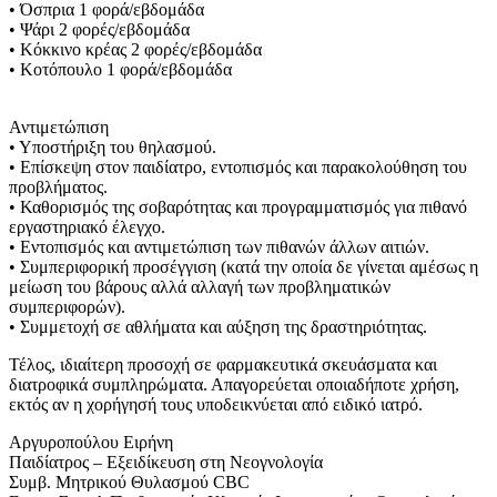
• Όσπρια 1 φορά/εβδομάδα
• Ψάρι 2 φορές/εβδομάδα
• Κόκκινο κρέας 2 φορές/εβδομάδα
• Κοτόπουλο 1 φορά/εβδομάδα
Αντιμετώπιση
• Υποστήριξη του θηλασμού.
• Επίσκεψη στον παιδίατρο, εντοπισμός και παρακολούθηση του
προβλήματος.
• Καθορισμός της σοβαρότητας και προγραμματισμός για πιθανό
εργαστηριακό έλεγχο.
• Εντοπισμός και αντιμετώπιση των πιθανών άλλων αιτιών.
• Συμπεριφορική προσέγγιση (κατά την οποία δε γίνεται αμέσως η
μείωση του βάρους αλλά αλλαγή των προβληματικών
συμπεριφορών).
• Συμμετοχή σε αθλήματα και αύξηση της δραστηριότητας.
Τέλος, ιδιαίτερη προσοχή σε φαρμακευτικά σκευάσματα και
διατροφικά συμπληρώματα. Απαγορεύεται οποιαδήποτε χρήση,
εκτός αν η χορήγησή τους υποδεικνύεται από ειδικό ιατρό.
Αργυροπούλου Ειρήνη
Παιδίατρος – Εξειδίκευση στη Νεογνολογία
Συμβ. Μητρικού Θυλασμού CBC