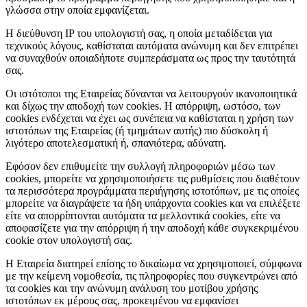
γλώσσα στην οποία εμφανίζεται.
Η διεύθυνση IP του υπολογιστή σας, η οποία μεταδίδεται για
τεχνικούς λόγους, καθίσταται αυτόματα ανώνυμη και δεν επιτρέπει
να συναχθούν οποιαδήποτε συμπεράσματα ως προς την ταυτότητά
σας.
Οι ιστότοποι της Εταιρείας δύνανται να λειτουργούν ικανοποιητικά
και δίχως την αποδοχή των cookies. Η απόρριψη, ωστόσο, των
cookies ενδέχεται να έχει ως συνέπεια να καθίσταται η χρήση των
ιστοτόπων της Εταιρείας (ή τμημάτων αυτής) πιο δύσκολη ή
λιγότερο αποτελεσματική ή, σπανιότερα, αδύνατη.
Εφόσον δεν επιθυμείτε την συλλογή πληροφοριών μέσω των
cookies, μπορείτε να χρησιμοποιήσετε τις ρυθμίσεις που διαθέτουν
τα περισσότερα προγράμματα περιήγησης ιστοτόπων, με τις οποίες
μπορείτε να διαγράψετε τα ήδη υπάρχοντα cookies και να επιλέξετε
είτε να απορρίπτονται αυτόματα τα μελλοντικά cookies, είτε να
αποφασίζετε για την απόρριψη ή την αποδοχή κάθε συγκεκριμένου
cookie στον υπολογιστή σας.
Η Εταιρεία διατηρεί επίσης το δικαίωμα να χρησιμοποιεί, σύμφωνα
με την κείμενη νομοθεσία, τις πληροφορίες που συγκεντρώνει από
τα cookies και την ανώνυμη ανάλυση του μοτίβου χρήσης
ιστοτόπων εκ μέρους σας, προκειμένου να εμφανίσει