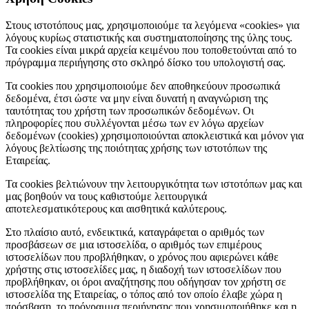
Στους ιστοτόπους μας, χρησιμοποιούμε τα λεγόμενα «cookies» για
λόγους κυρίως στατιστικής και συστηματοποίησης της ύλης τους.
Τα cookies είναι μικρά αρχεία κειμένου που τοποθετούνται από το
πρόγραμμα περιήγησης στο σκληρό δίσκο του υπολογιστή σας.
Τα cookies που χρησιμοποιούμε δεν αποθηκεύουν προσωπικά
δεδομένα, έτσι ώστε να μην είναι δυνατή η αναγνώριση της
ταυτότητας του χρήστη των προσωπικών δεδομένων. Οι
πληροφορίες που συλλέγονται μέσω των εν λόγω αρχείων
δεδομένων (cookies) χρησιμοποιούνται αποκλειστικά και μόνον για
λόγους βελτίωσης της ποιότητας χρήσης των ιστοτόπων της
Εταιρείας.
Τα cookies βελτιώνουν την λειτουργικότητα των ιστοτόπων μας και
μας βοηθούν να τους καθιστούμε λειτουργικά
αποτελεσματικότερους και αισθητικά καλύτερους.
Στο πλαίσιο αυτό, ενδεικτικά, καταγράφεται ο αριθμός των
προσβάσεων σε μια ιστοσελίδα, ο αριθμός των επιμέρους
ιστοσελίδων που προβλήθηκαν, ο χρόνος που αφιερώνει κάθε
χρήστης στις ιστοσελίδες μας, η διαδοχή των ιστοσελίδων που
προβλήθηκαν, οι όροι αναζήτησης που οδήγησαν τον χρήστη σε
ιστοσελίδα της Εταιρείας, ο τόπος από τον οποίο έλαβε χώρα η
πρόσβαση, το πρόγραμμα περιήγησης που χρησιμοποιήθηκε και η